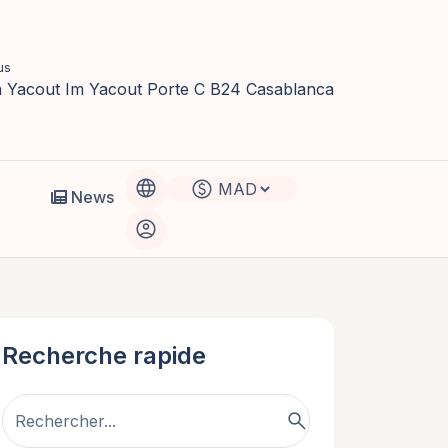
us
la Yacout Im Yacout Porte C B24 Casablanca
language
paid
News
account_circle
Recherche rapide
search