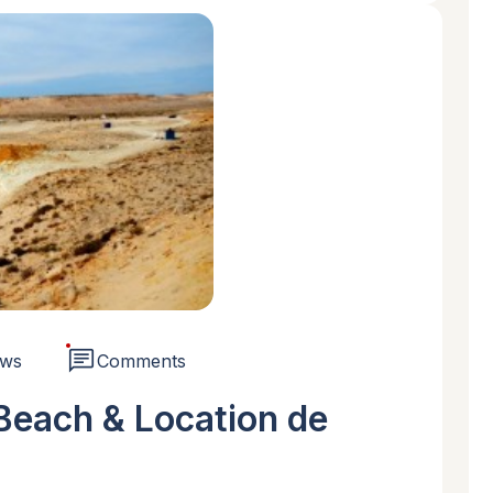
chat
ews
Comments
 Beach & Location de