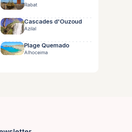
Rabat
Cascades d'Ouzoud
Azilal
Plage Quemado
Alhoceima
ewsletter