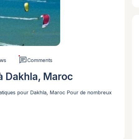
chat
ews
Comments
 à Dakhla, Maroc
 Pratiques pour Dakhla, Maroc Pour de nombreux