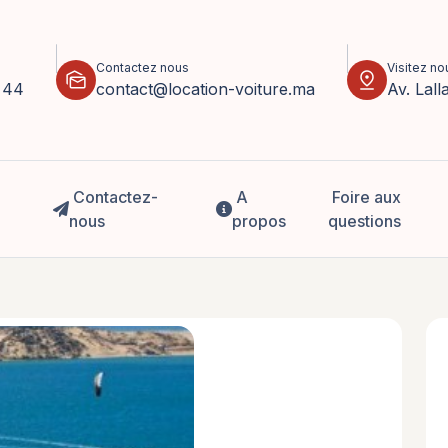
Contactez nous
Visitez no
mark_as_unread
pin_drop
 44
contact@location-voiture.ma
Av. Lal
Contactez-
A
Foire aux
nous
propos
questions