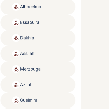
category
Alhoceima
category
Essaouira
category
Dakhla
category
Assilah
category
Merzouga
category
Azilal
category
Guelmim