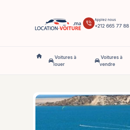
Applez nous
phone_in_talk
+212 665 77 88
Voitures à
Voitures à
louer
vendre