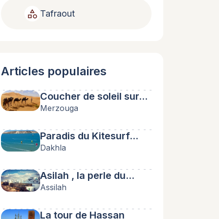
category
Tafraout
Articles populaires
Coucher de soleil sur…
Merzouga
Paradis du Kitesurf…
Dakhla
Asilah , la perle du…
Assilah
La tour de Hassan