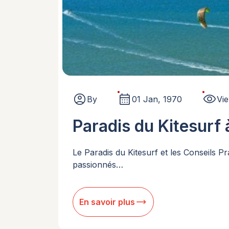
account_circle
calendar_month
visibility
By
01 Jan, 1970
Vi
Paradis du Kitesurf
Le Paradis du Kitesurf et les Conseils
passionnés…
trending_flat
En savoir plus