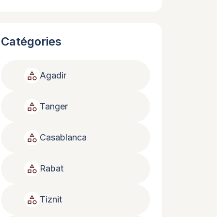
Catégories
category
Agadir
category
Tanger
category
Casablanca
category
Rabat
category
Tiznit