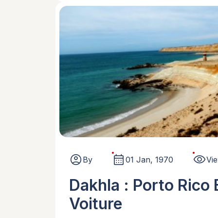
account_circle
calendar_month
visibility
By
01 Jan, 1970
Vi
Dakhla : Porto Rico
Voiture