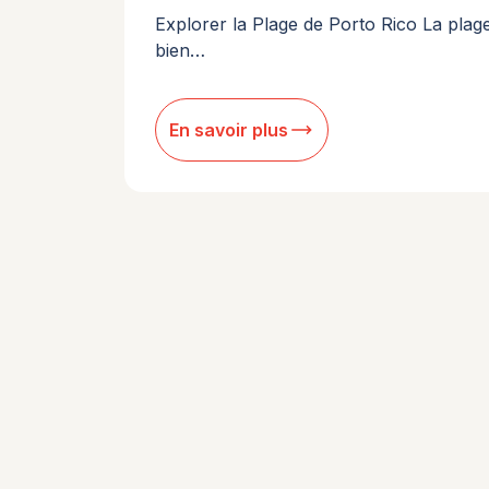
Explorer la Plage de Porto Rico La plage
bien…
trending_flat
En savoir plus