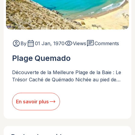
account_circle
calendar_month
visibility
chat
By
01 Jan, 1970
Views
Comments
Plage Quemado
Découverte de la Meilleure Plage de la Baie : Le
Trésor Caché de Quémado Nichée au pied de…
trending_flat
En savoir plus