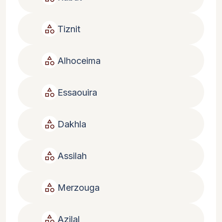
category
Tiznit
category
Alhoceima
category
Essaouira
category
Dakhla
category
Assilah
category
Merzouga
category
Azilal