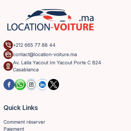
phone_in_talk
+212 665 77 88 44
mark_as_unread
contact@location-voiture.ma
Av. Lalla Yacout Im Yacout Porte C B24
distance
Casablanca
Quick Links
Comment réserver
Paiement