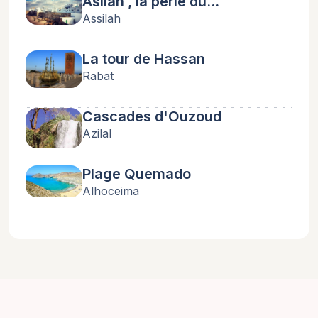
Asilah , la perle du…
Assilah
La tour de Hassan
Rabat
Cascades d'Ouzoud
Azilal
Plage Quemado
Alhoceima