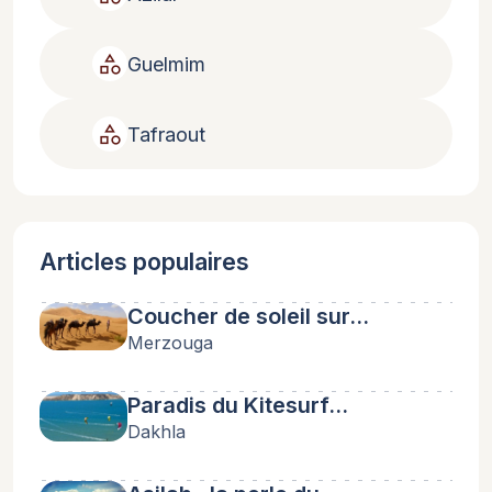
category
Guelmim
category
Tafraout
Articles populaires
Coucher de soleil sur…
Merzouga
Paradis du Kitesurf…
Dakhla