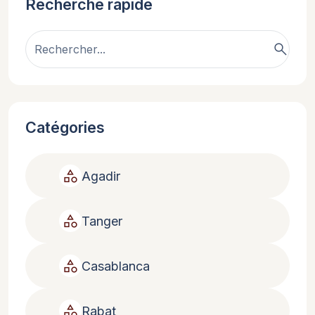
Recherche rapide
search
Catégories
category
Agadir
category
Tanger
category
Casablanca
category
Rabat