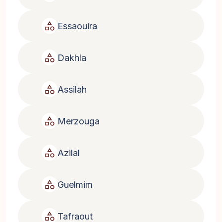
category
Essaouira
category
Dakhla
category
Assilah
category
Merzouga
category
Azilal
category
Guelmim
category
Tafraout