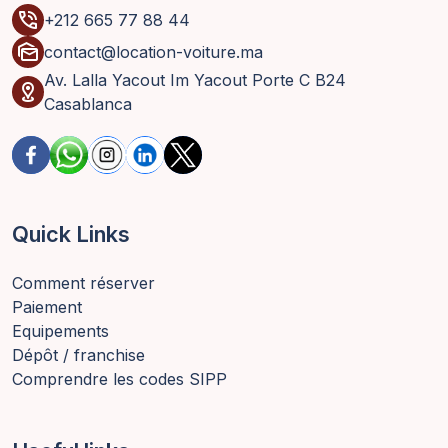
phone_in_talk
+212 665 77 88 44
mark_as_unread
contact@location-voiture.ma
Av. Lalla Yacout Im Yacout Porte C B24
distance
Casablanca
Quick Links
Comment réserver
Paiement
Equipements
Dépôt / franchise
Comprendre les codes SIPP