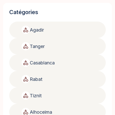
Catégories
category
Agadir
category
Tanger
category
Casablanca
category
Rabat
category
Tiznit
category
Alhoceima