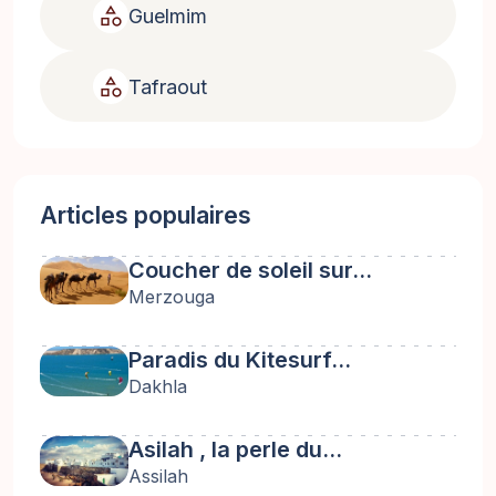
category
Guelmim
category
Tafraout
Articles populaires
Coucher de soleil sur…
Merzouga
Paradis du Kitesurf…
Dakhla
Asilah , la perle du…
Assilah