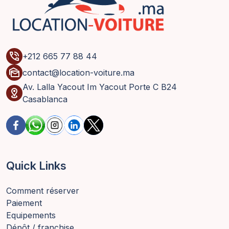
phone_in_talk
+212 665 77 88 44
mark_as_unread
contact@location-voiture.ma
Av. Lalla Yacout Im Yacout Porte C B24
distance
Casablanca
Quick Links
Comment réserver
Paiement
Equipements
Dépôt / franchise