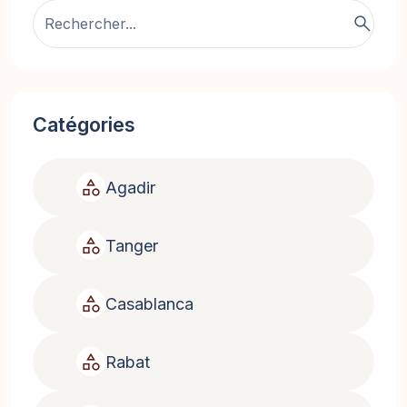
search
Catégories
category
Agadir
category
Tanger
category
Casablanca
category
Rabat