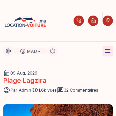
phone_in_talk
mark_as_unread
pin_drop
menu
language
account_circle
paid
calendar_month
09 Aug, 2026
Plage Lagzira
account_circle
visibility
chat
Par
Admin
1.6k vues
32 Commentaires