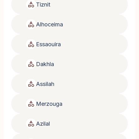
category
Tiznit
category
Alhoceima
category
Essaouira
category
Dakhla
category
Assilah
category
Merzouga
category
Azilal