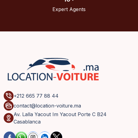
Expert Agents
phone_in_talk
+212 665 77 88 44
mark_as_unread
contact@location-voiture.ma
Av. Lalla Yacout Im Yacout Porte C B24
distance
Casablanca