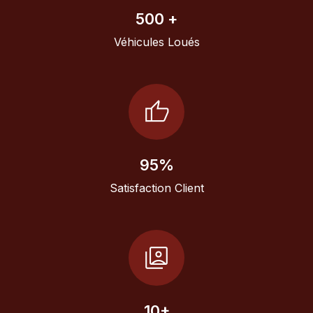
500
+
Véhicules Loués
thumb_up
95
%
Satisfaction Client
switch_account
10
+