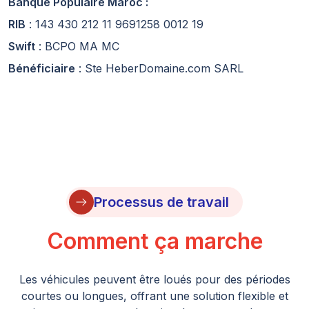
Banque Populaire Maroc :
RIB
: 143 430 212 11 9691258 0012 19
Swift
: BCPO MA MC
Bénéficiaire
: Ste HeberDomaine.com SARL
arrow_right_alt
Processus de travail
Comment ça marche
Les véhicules peuvent être loués pour des périodes
courtes ou longues, offrant une solution flexible et